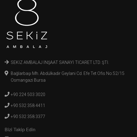
SEKİZ AMBALAJ İNŞAAT SANAYİ TİCARET LTD. ŞTİ.
Bağlarbaşı Mh. Abdülkadir Geylani Cd. Efe Tet Ofis No:52/15
Osmangazi Bursa
+90 224 503 3020
+90 532 358 4411
+90 532 358 3377
Bizi Takip Edin