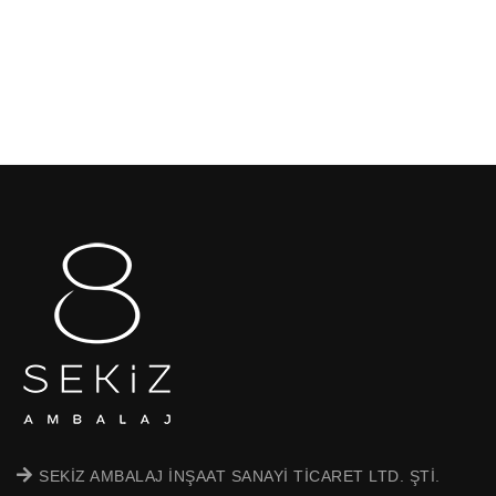
SEKİZ AMBALAJ İNŞAAT SANAYİ TİCARET LTD. ŞTİ.